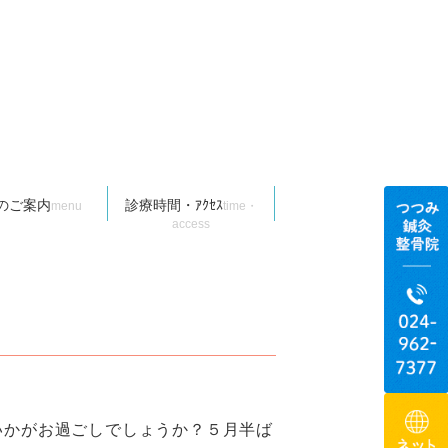
のご案内
診療時間・ｱｸｾｽ
menu
time・
access
いかがお過ごしでしょうか？５月半ば