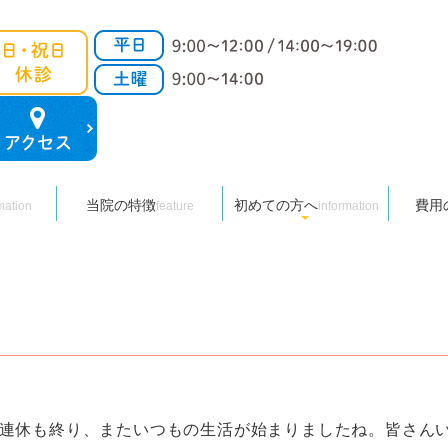
よくあるご質問
施術メニュー
当院の特徴
初めての方へ
費用
紹介
介
mation
feature
information
連休も終り、またいつもの生活が始まりましたね。皆さん