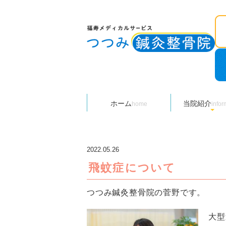
ホーム
当院紹介
home
スタッフ
院長紹
院情報
infor
2022.05.26
飛蚊症について
つつみ鍼灸整骨院の菅野です。
大型