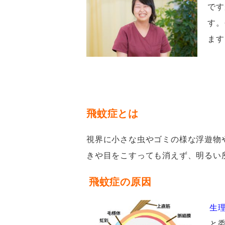
です
す。
ます
飛蚊症とは
視界に小さな虫やゴミの様な浮遊物
きや目をこすっても消えず、明るい
飛蚊症の原因
生
と