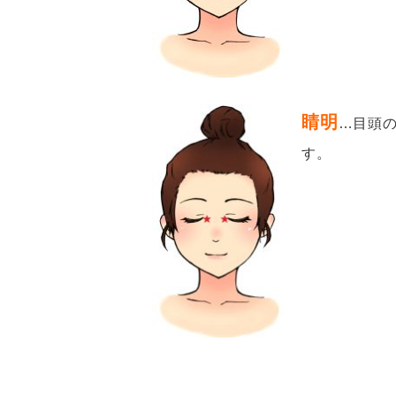
睛明
…
目頭
す。