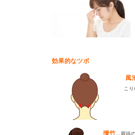
効果的なツボ
風
こり
攅竹
…
眉頭