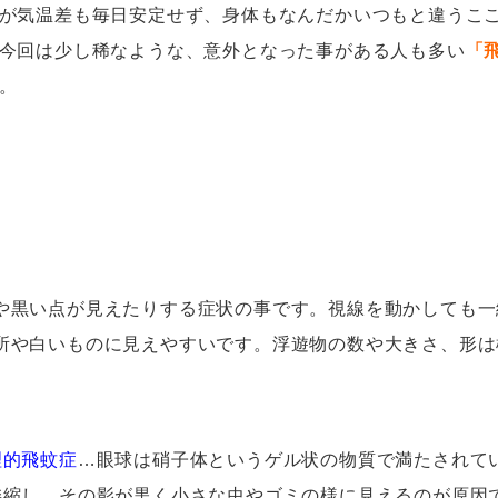
が気温差も毎日安定せず、身体もなんだかいつもと違うこ
今回は少し稀なような、意外となった事がある人も多い
「
。
や黒い点が見えたりする症状の事です。視線を動かしても一
所や白いものに見えやすいです。浮遊物の数や大きさ、形は
理的飛蚊症
…
眼球は硝子体というゲル状の物質で満たされて
委縮し、その影が黒く小さな虫やゴミの様に見えるのが原因