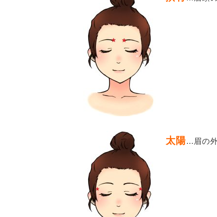
太陽
…
眉の