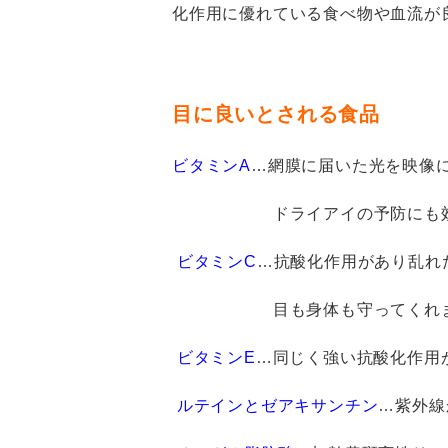
化作用に優れている食べ物や血流が
目に良いとされる食品
ビタミン
A
…
網膜に届いた光を映像
ドライアイの予防にも効果的
ビタミン
C
…
抗酸化作用があり乱れ
目も身体も守ってくれます。
ビタミン
E
…
同じく強い抗酸化作用
ルテインとゼアキサンチン
…
紫外線