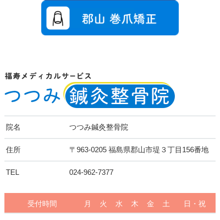
院名
つつみ鍼灸整骨院
住所
〒963-0205 福島県郡山市堤３丁目156番地
TEL
024-962-7377
受付時間
月
火
水
木
金
土
日・祝