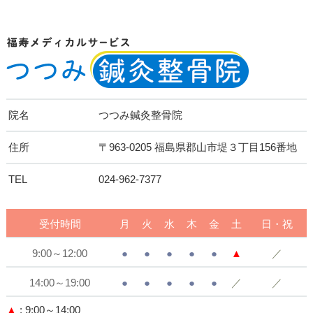
院名
つつみ鍼灸整骨院
住所
〒963-0205 福島県郡山市堤３丁目156番地
TEL
024-962-7377
受付時間
月
火
水
木
金
土
日・祝
9:00～12:00
●
●
●
●
●
▲
／
14:00～19:00
●
●
●
●
●
／
／
▲
: 9:00～14:00