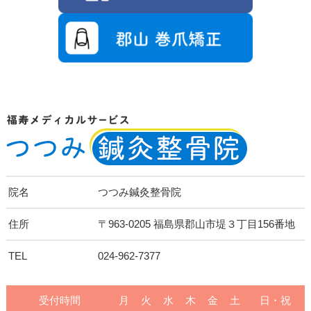
院名
つつみ鍼灸整骨院
住所
〒963-0205 福島県郡山市堤３丁目156番地
TEL
024-962-7377
受付時間
月
火
水
木
金
土
日・祝