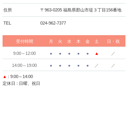
住所
〒963-0205 福島県郡山市堤３丁目156番地
TEL
024-962-7377
受付時間
月
火
水
木
金
土
日・祝
9:00～12:00
●
●
●
●
●
▲
／
14:00～19:00
●
●
●
●
●
／
／
▲
: 9:00～14:00
定休日
: 日曜、祝日