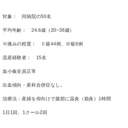
対象： 同病院の50名
平均年齢： 24.6歳（20~38歳）
※痛みの程度： Ⅱ級44例、Ⅲ級6例
流産経験者： 15名
血小板全員正常
出血傾向・産科合併症なし。
治療法：産婦を仰向けで腹部に温灸（箱灸）1時間
1日1回、1クール2回