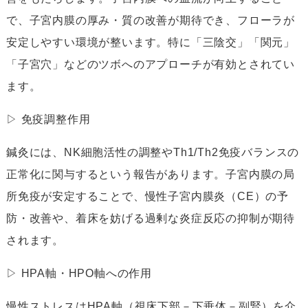
で、子宮内膜の厚み・質の改善が期待でき、フローラが
安定しやすい環境が整います。特に「三陰交」「関元」
「子宮穴」などのツボへのアプローチが有効とされてい
ます。
▷ 免疫調整作用
鍼灸には、NK細胞活性の調整やTh1/Th2免疫バランスの
正常化に関与するという報告があります。子宮内膜の局
所免疫が安定することで、慢性子宮内膜炎（CE）の予
防・改善や、着床を妨げる過剰な炎症反応の抑制が期待
されます。
▷ HPA軸・HPO軸への作用
慢性ストレスはHPA軸（視床下部－下垂体－副腎）を介