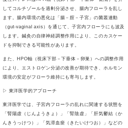
してコルチゾールを過剰分泌させ、腸内フローラを乱し
ます。腸内環境の悪化は「腸－腟－子宮」の菌叢連動
（gut-vaginal axis）を通じて、子宮内フローラにも波及
します。鍼灸の自律神経調整作用により、このカスケー
ドを抑制できる可能性があります。
また、HPO軸（視床下部－下垂体－卵巣）への調整作用
により、エストロゲン分泌の改善が期待でき、ホルモン
環境の安定がフローラ維持にも寄与します。
▷ 東洋医学的アプローチ
東洋医学では、子宮内フローラの乱れに関連する状態を
「腎陽虚（じんようきょ）」「腎陰虚」「肝気鬱結（か
んきうっけつ）」「気滞血瘀（きたいけつお）」などの