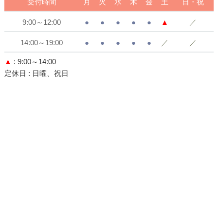
受付時間
月
火
水
木
金
土
日・祝
9:00～12:00
●
●
●
●
●
▲
／
14:00～19:00
●
●
●
●
●
／
／
▲
: 9:00～14:00
定休日
: 日曜、祝日