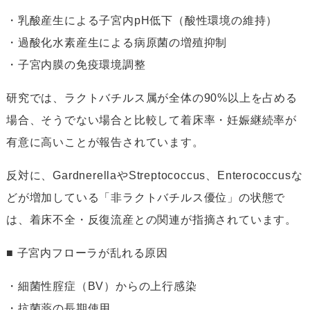
・乳酸産生による子宮内pH低下（酸性環境の維持）
・過酸化水素産生による病原菌の増殖抑制
・子宮内膜の免疫環境調整
研究では、ラクトバチルス属が全体の90%以上を占める
場合、そうでない場合と比較して着床率・妊娠継続率が
有意に高いことが報告されています。
反対に、GardnerellaやStreptococcus、Enterococcusな
どが増加している「非ラクトバチルス優位」の状態で
は、着床不全・反復流産との関連が指摘されています。
■ 子宮内フローラが乱れる原因
・細菌性腟症（BV）からの上行感染
・抗菌薬の長期使用