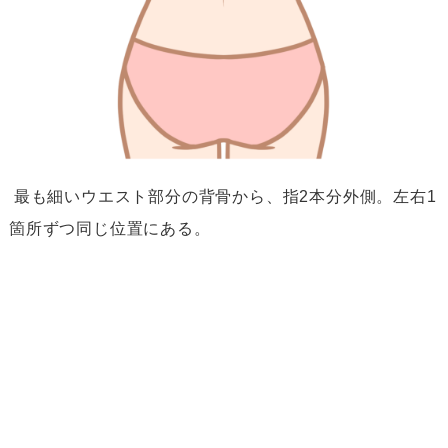
最も細いウエスト部分の背骨から、指
2
本分外側。左右
1
箇所ずつ同じ位置にある。