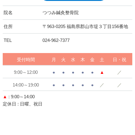
院名
つつみ鍼灸整骨院
住所
〒963-0205 福島県郡山市堤３丁目156番地
TEL
024-962-7377
受付時間
月
火
水
木
金
土
日・祝
9:00～12:00
●
●
●
●
●
▲
／
14:00～19:00
●
●
●
●
●
／
／
▲
: 9:00～14:00
定休日
: 日曜、祝日