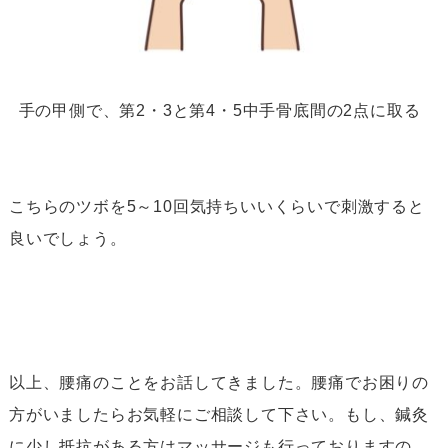
手の甲側で、第
2
・
3
と第
4
・
5
中手骨底間の
2
点に取る
こちらのツボを
5
～
10
回気持ちいいくらいで刺激すると
良いでしょう。
以上、腰痛のことをお話してきました。腰痛でお困りの
方がいましたらお気軽にご相談して下さい。もし、鍼灸
に少し抵抗がある方はマッサージも行っておりますの